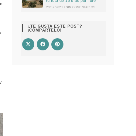
tu ruta de 15 días por libre
mo
23/02/2021
/
SIN COMENTARIOS
¿TE GUSTA ESTE POST?
¡COMPÁRTELO!
o
y