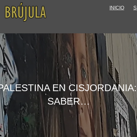
INICIO
S
 PALESTINA EN CISJORDANIA
SABER…