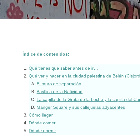
Índice de contenidos:
Qué tienes que saber antes de ir…
Qué ver y hacer en la ciudad palestina de Belén (Cisjor
El muro de separación
Basílica de la Natividad
La capilla de la Gruta de la Leche y la capilla del 
Manger Square y sus callejuelas adyacentes
Cómo llegar
Dónde comer
Dónde dormir