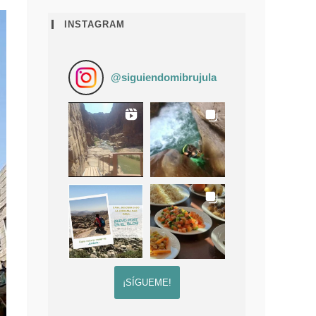
INSTAGRAM
@
siguiendomibrujula
¡SÍGUEME!